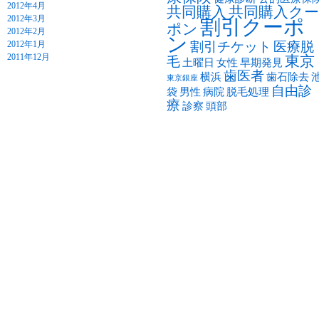
2012年4月
共同購入
共同購入クー
2012年3月
割引クーポ
ポン
2012年2月
ン
2012年1月
割引チケット
医療脱
2011年12月
東京
毛
土曜日
女性
早期発見
歯医者
横浜
歯石除去
東京銀座
自由診
袋
男性
病院
脱毛処理
療
診察
頭部