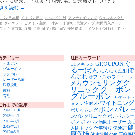
ポンも販売。 「注射・点滴特集」が実施されています
きを読む
→
まポン日本橋
,
くまポン東京
,
にんにく注射
,
アンチエイジング
,
ウェルネスクリ
射
,
ダイエット
,
ビタミン注射
,
一休み
,
二日酔い
,
代謝アップ
,
共同購入クーポ
性疲労
,
東京駅
,
注射
,
点滴
,
疲労回復
,
病院
,
美容促進
|
コメントを受け付けてい
カテゴリー
注目キーワード
ぐ
GROUPON
くまポン
CTスキャン
るーぽん
グルーポン
ぽ
にんにく注射
ポンパレ
んぱれ
オフィスホワイトニン
レーザー治療
ク
カウンセリング
グ
医療脱毛
クーポン
リニック
歯科
グルーポン
育毛
チケット
ホワイトニング
タミン注射
これまでの記事
ポンパレ
ポリッシング
2014年10月
ンパレクリニック
ポンパレクー
2013年4月
2013年3月
ポン
ポンパレ病院
レーザー脱
健
2013年2月
人間ドック
仕事帰り
保険証
2012年6月
康保険
健康診断
公的医療保