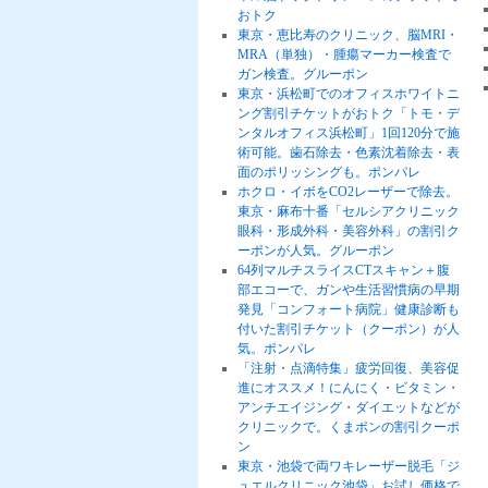
おトク
東京・恵比寿のクリニック、脳MRI・
MRA（単独）・腫瘍マーカー検査で
ガン検査。グルーポン
東京・浜松町でのオフィスホワイトニ
ング割引チケットがおトク「トモ・デ
ンタルオフィス浜松町」1回120分で施
術可能。歯石除去・色素沈着除去・表
面のポリッシングも。ポンパレ
ホクロ・イボをCO2レーザーで除去。
東京・麻布十番「セルシアクリニック
眼科・形成外科・美容外科」の割引ク
ーポンが人気。グルーポン
64列マルチスライスCTスキャン＋腹
部エコーで、ガンや生活習慣病の早期
発見「コンフォート病院」健康診断も
付いた割引チケット（クーポン）が人
気。ポンパレ
「注射・点滴特集」疲労回復、美容促
進にオススメ！にんにく・ビタミン・
アンチエイジング・ダイエットなどが
クリニックで。くまポンの割引クーポ
ン
東京・池袋で両ワキレーザー脱毛「ジ
ュエルクリニック池袋」お試し価格で