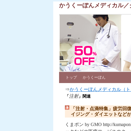
かうくーぽんメディカル／
トップ
かうくーぽん
⇒
かうくーぽんメディカル（ト
注射
「
」関連
「注射・点滴特集」疲労回
イジング・ダイエットなど
くまポン by GMO http://