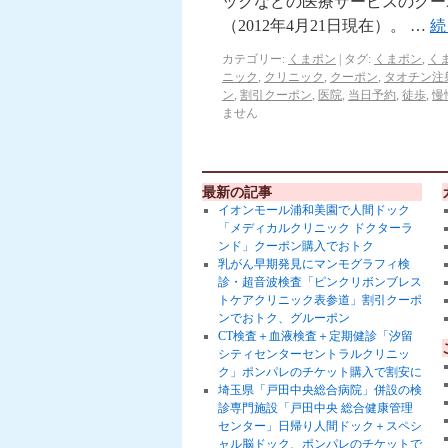
ックなどの医療サービスのクー
（2012年4月21日現在）。 …
続
カテゴリー:
くまポン
|
タグ:
くまポン
,
く
ニック
,
クリニック
,
クーポン
,
タオチン注
ン
,
割引クーポン
,
医院
,
当日予約
,
徒歩
,
慢
ません
最新の記事
イオンモール浦和美園で人間ドック
「メディカルクリニック ドクターラ
ンド」クーポン購入でおトク
乳がん早期発見にマンモグラフィ検
診・超音波検査「ピンクリボンブレス
トケアクリニック表参道」割引クーポ
ンでおトク、グルーポン
CT検査＋血液検査＋定期健診「汐留
シティセンターセントラルクリニッ
ク」ポンパレのチケット購入で割安に
埼玉県「戸田中央総合病院」併設の検
診専門施設「戸田中央 総合健康管理
センター」日帰り人間ドック＋スペシ
ャル脳ドック、ポンパレのチケットで