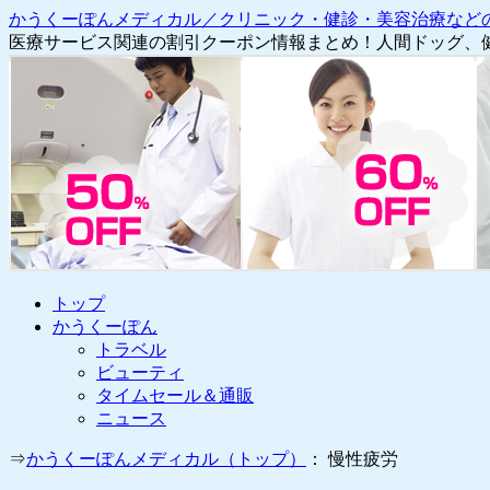
かうくーぽんメディカル／クリニック・健診・美容治療など
医療サービス関連の割引クーポン情報まとめ！人間ドッグ、
コ
トップ
ン
かうくーぽん
テ
トラベル
ン
ビューティ
ツ
タイムセール＆通販
へ
ニュース
ス
⇒
かうくーぽんメディカル（トップ）
： 慢性疲労
キ
ッ