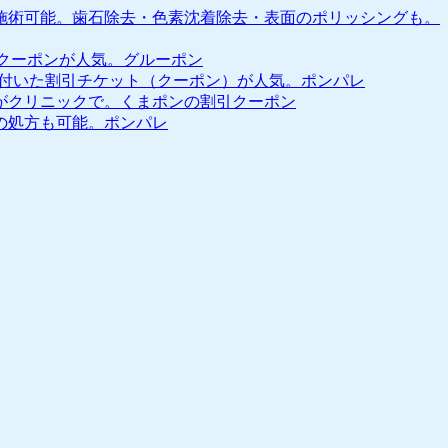
美
で施術可能。歯石除去・色素沈着除去・表面のポリッシングも。
容
促
引クーポンが人気。グルーポン
進
も付いた割引チケット（クーポン）が人気。ポンパレ
に
がクリニックで。くまポンの割引クーポン
オ
の処方も可能。ポンパレ
ス
ス
メ！
に
ん
に
く・
ビ
タ
ミ
ン・
ア
ン
チ
エ
イ