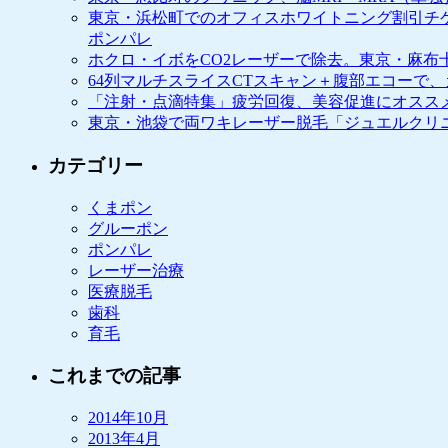
東京・浜松町でのオフィスホワイトニング割引チケ
ポンパレ
ホクロ・イボをCO2レーザーで除去。東京・麻布
64列マルチスライスCTスキャン＋腹部エコーで
「注射・点滴特集」疲労回復、美容促進にオスス
東京・池袋で両ワキレーザー脱毛「ジュエルクリ
カテゴリー
くまポン
グルーポン
ポンパレ
レーザー治療
医療脱毛
歯科
育毛
これまでの記事
2014年10月
2013年4月