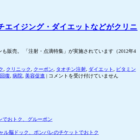
チエイジング・ダイエットなどがクリニ
クーポンも販売。 「注射・点滴特集」が実施されています（2012年4
ク
,
クリニック
,
クーポン
,
タオチン注射
,
ダイエット
,
ビタミン
「注
回復
,
病院
,
美容促進
|
コメントを受け付けていません
射・
点
滴
特
集」
疲
ンでおトク、グルーポン
労
回
ャル脳ドック、ポンパレのチケットでおトク
復、