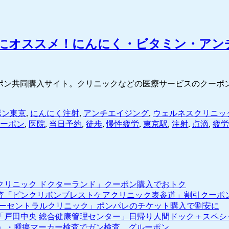
進にオススメ！にんにく・ビタミン・アン
Oグループの割引クーポン共同購入サイト。クリニックなどの医療サービスの
ポン東京
,
にんにく注射
,
アンチエイジング
,
ウェルネスクリニッ
ーポン
,
医院
,
当日予約
,
徒歩
,
慢性疲労
,
東京駅
,
注射
,
点滴
,
疲労
クリニック ドクターランド」クーポン購入でおトク
査「ピンクリボンブレストケアクリニック表参道」割引クーポ
ターセントラルクリニック」ポンパレのチケット購入で割安に
「戸田中央 総合健康管理センター」日帰り人間ドック＋スペシ
独）・腫瘍マーカー検査でガン検査。グルーポン