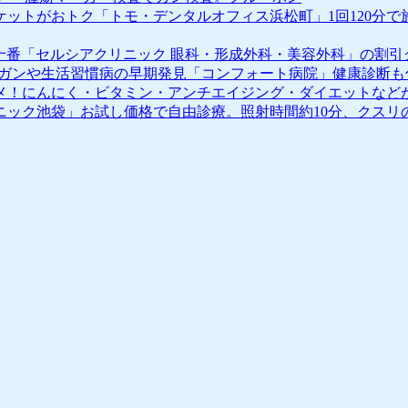
ットがおトク「トモ・デンタルオフィス浜松町」1回120分
十番「セルシアクリニック 眼科・形成外科・美容外科」の割
、ガンや生活習慣病の早期発見「コンフォート病院」健康診断
メ！にんにく・ビタミン・アンチエイジング・ダイエットなど
ニック池袋」お試し価格で自由診療。照射時間約10分、クスリ