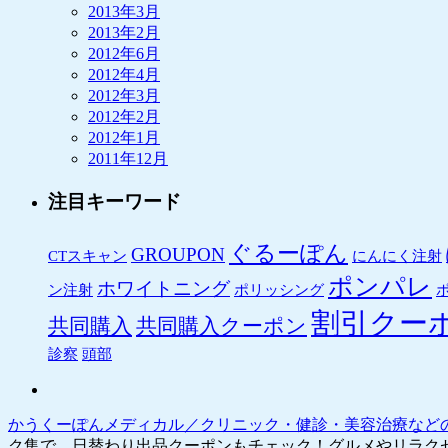
2013年3月
2013年2月
2012年6月
2012年4月
2012年3月
2012年2月
2012年1月
2011年12月
注目キーワード
ぐるーぽん
GROUPON
CTスキャン
にんにく注射
ポンパレ
ホワイトニング
ン注射
ポリッシング
割引クー
共同購入
共同購入クーポン
診察
頭部
かうくーぽんメディカル／クリニック・健診・美容治療など
ク集で、日替わり出品クーポンもチェック！グルメやリラク