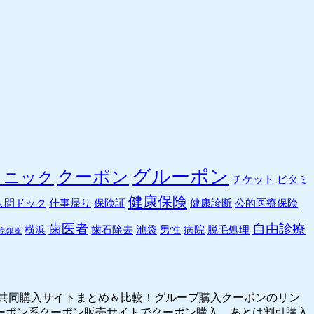
ジ
ン
グ・
ダ
イ
エ
ッ
ト
な
ど
が
グルーポン
クーポン
リニック
ク
チケット
ビタミ
リ
健康保険
人間ドック
仕事帰り
保険証
健康診断
公的医療保険
ニ
ッ
歯医者
自由診療
横浜
歯石除去
池袋
男性
病院
脱毛処理
京銀座
ク
で。
く
ま
ポ
共同購入サイトまとめ＆比較！グループ購入クーポンのリン
ン
ーポン系クーポン販売サイトでクーポン購入、あとは割引購入