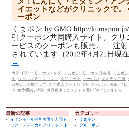
メ！にんにく・ビタミン・アン
イエットなどがクリニックで。
ーポン
くまポン by GMO http://kumapo
引クーポン共同購入サイト。クリ
ービスのクーポンも販売。 「注
されています（2012年4月21日現
→
カテゴリー:
くまポン
|
タグ:
くまポン
,
くまポン日本橋
,
くまポン
グ
,
ウェルネスクリニック
,
クリニック
,
クーポン
,
タオチン注射
,
日酔い
,
代謝アップ
,
共同購入クーポン
,
割引クーポン
,
医院
,
当日
滴
,
疲労回復
,
病院
,
美容促進
|
コメントを受け付けていません
最新の記事
カテゴリー
イオンモール浦和美園で人間ド
くまポン
ック「メディカルクリニック ド
グルーポン