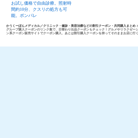
お試し価格で自由診療。照射時
間約10分、クスリの処方も可
能。ポンパレ
かうくーぽんメディカル／クリニック・健診・美容治療などの割引クーポン・共同購入まとめ
グループ購入クーポンのリンク集で、日替わり出品クーポンもチェック！グルメやリラクゼー
ン系クーポン販売サイトでクーポン購入、あとは割引購入クーポンを持ってそのままお店に行