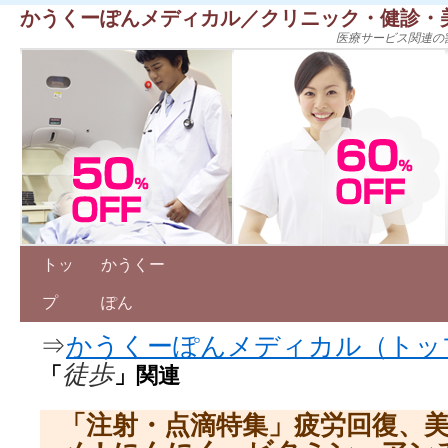
かうくーぽんメディカル／クリニック・健診・
医療サービス関連の
トッ
かうくー
プ
ぽん
⇒
かうくーぽんメディカル（トッ
徒歩
「
」関連
「注射・点滴特集」疲労回復、