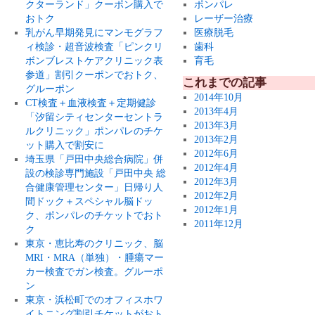
クターランド」クーポン購入で
ポンパレ
おトク
レーザー治療
乳がん早期発見にマンモグラフ
医療脱毛
ィ検診・超音波検査「ピンクリ
歯科
ボンブレストケアクリニック表
育毛
参道」割引クーポンでおトク、
これまでの記事
グルーポン
2014年10月
CT検査＋血液検査＋定期健診
2013年4月
「汐留シティセンターセントラ
2013年3月
ルクリニック」ポンパレのチケ
2013年2月
ット購入で割安に
2012年6月
埼玉県「戸田中央総合病院」併
2012年4月
設の検診専門施設「戸田中央 総
2012年3月
合健康管理センター」日帰り人
2012年2月
間ドック＋スペシャル脳ドッ
2012年1月
ク、ポンパレのチケットでおト
2011年12月
ク
東京・恵比寿のクリニック、脳
MRI・MRA（単独）・腫瘍マー
カー検査でガン検査。グルーポ
ン
東京・浜松町でのオフィスホワ
イトニング割引チケットがおト