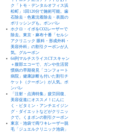
ク「トモ・デンタルオフィス浜
松町」1回120分で施術可能。歯
石除去・色素沈着除去・表面の
ポリッシングも。ポンパレ
ホクロ・イボをCO2レーザーで
除去。東京・麻布十番「セルシ
アクリニック 眼科・形成外科・
美容外科」の割引クーポンが人
気。グルーポン
64列マルチスライスCTスキャン
＋腹部エコーで、ガンや生活習
慣病の早期発見「コンフォート
病院」健康診断も付いた割引チ
ケット（クーポン）が人気。ポ
ンパレ
「注射・点滴特集」疲労回復、
美容促進にオススメ！にんに
く・ビタミン・アンチエイジン
グ・ダイエットなどがクリニッ
クで。くまポンの割引クーポン
東京・池袋で両ワキレーザー脱
毛「ジュエルクリニック池袋」