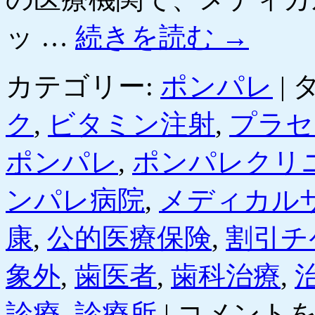
ッ …
続きを読む
→
カテゴリー:
ポンパレ
|
タ
ク
,
ビタミン注射
,
プラセ
ポンパレ
,
ポンパレクリ
ンパレ病院
,
メディカル
康
,
公的医療保険
,
割引チ
象外
,
歯医者
,
歯科治療
,
［ポ
診療
,
診療所
|
コメント