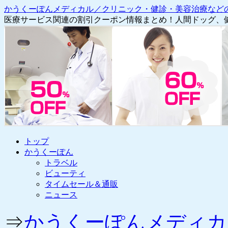
かうくーぽんメディカル／クリニック・健診・美容治療など
医療サービス関連の割引クーポン情報まとめ！人間ドッグ、
コ
トップ
ン
かうくーぽん
テ
トラベル
ン
ビューティ
ツ
タイムセール＆通販
へ
ニュース
ス
キ
⇒
かうくーぽんメディカ
ッ