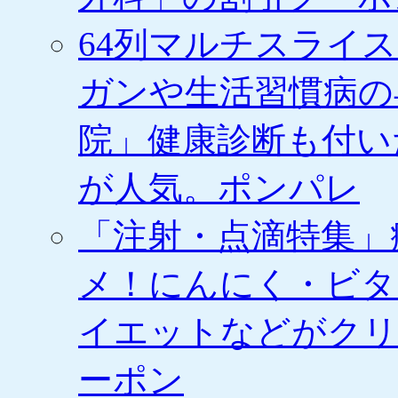
64列マルチスライ
ガンや生活習慣病の
院」健康診断も付い
が人気。ポンパレ
「注射・点滴特集」
メ！にんにく・ビタ
イエットなどがクリ
ーポン