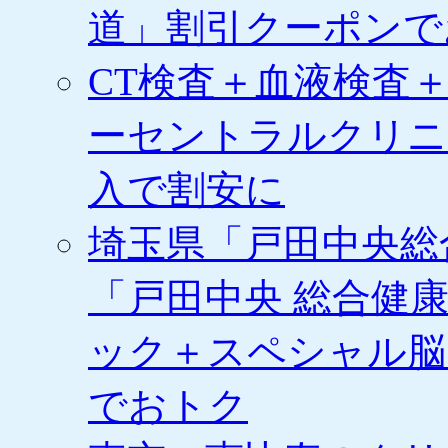
道」割引クーポンで
ケ
ッ
ト
CT検査＋血液検査
の
販
売
ーセントラルクリニ
を
開
入で割安に
始
は
埼玉県「戸田中央総
「戸田中央 総合健
ック＋スペシャル脳
でおトク