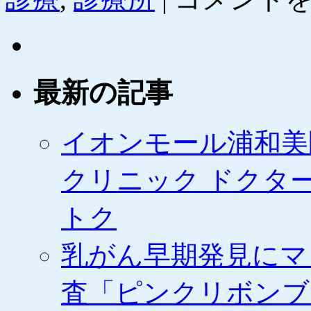
ン
パ
レ］
病
院・
医
最新の記事
療
機
関・
メ
イオンモール浦和美
デ
ィ
クリニック ドクタ
カ
ル
サ
トク
ー
ビ
乳がん早期発見にマ
ス
の
割
査「ピンクリボンブ
引
チ