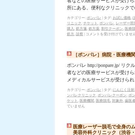
者などの医療サービスが受けら
所にある、便利なクリニックで
カテゴリー:
ポンパレ
|
タグ:
お試し価格
,
リニック
,
チケット
,
ポンパレ
,
レーザー照
購入
,
処方箋
,
処方薬
,
割引クーポン
,
医療
処方
,
診察
|
コメントを受け付けていませ
［ポンパレ］病院・医療機
ポンパレ http://ponpar
者などの医療サービスが受けら
メディカルサービスが受けられ
カテゴリー:
ポンパレ
|
タグ:
にんにく注射
ンパレクリニック
,
ポンパレクーポン
,
ポ
ケット
,
医療機関
,
医療脱毛
,
対象外
,
歯医
ていません
医療レーザー脱毛で全身の
美容外科クリニック（渋谷