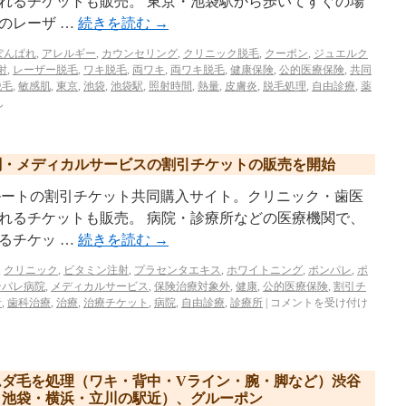
れるチケットも販売。 東京・池袋駅から歩いてすぐの場
のレーザ …
続きを読む
→
ぽんぱれ
,
アレルギー
,
カウンセリング
,
クリニック脱毛
,
クーポン
,
ジュエルク
射
,
レーザー脱毛
,
ワキ脱毛
,
両ワキ
,
両ワキ脱毛
,
健康保険
,
公的医療保険
,
共同
脱毛
,
敏感肌
,
東京
,
池袋
,
池袋駅
,
照射時間
,
熱量
,
皮膚炎
,
脱毛処理
,
自由診療
,
薬
ん
関・メディカルサービスの割引チケットの販売を開始
e.jp/ リクルートの割引チケット共同購入サイト。クリニック・歯医
れるチケットも販売。 病院・診療所などの医療機関で、
るチケッ …
続きを読む
→
,
クリニック
,
ビタミン注射
,
プラセンタエキス
,
ホワイトニング
,
ポンパレ
,
ポ
ンパレ病院
,
メディカルサービス
,
保険治療対象外
,
健康
,
公的医療保険
,
割引チ
者
,
歯科治療
,
治療
,
治療チケット
,
病院
,
自由診療
,
診療所
|
コメントを受け付け
ムダ毛を処理（ワキ・背中・Vライン・腕・脚など）渋谷
・池袋・横浜・立川の駅近）、グルーポン