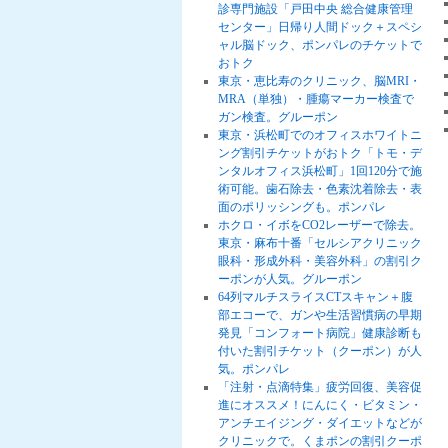
診専門施設「戸田中央 総合健康管理
センター」日帰り人間ドック＋スペシ
ャル脳ドック、ポンパレのチケットで
おトク
東京・恵比寿のクリニック、脳MRI・
MRA（単独）・腫瘍マーカー検査で
ガン検査。グルーポン
東京・浜松町でのオフィスホワイトニ
ング割引チケットがおトク「トモ・デ
ンタルオフィス浜松町」1回120分で施
術可能。歯石除去・色素沈着除去・表
面のポリッシングも。ポンパレ
ホクロ・イボをCO2レーザーで除去。
東京・麻布十番「セルシアクリニック
眼科・形成外科・美容外科」の割引ク
ーポンが人気。グルーポン
64列マルチスライスCTスキャン＋腹
部エコーで、ガンや生活習慣病の早期
発見「コンフォート病院」健康診断も
付いた割引チケット（クーポン）が人
気。ポンパレ
「注射・点滴特集」疲労回復、美容促
進にオススメ！にんにく・ビタミン・
アンチエイジング・ダイエットなどが
クリニックで。くまポンの割引クーポ