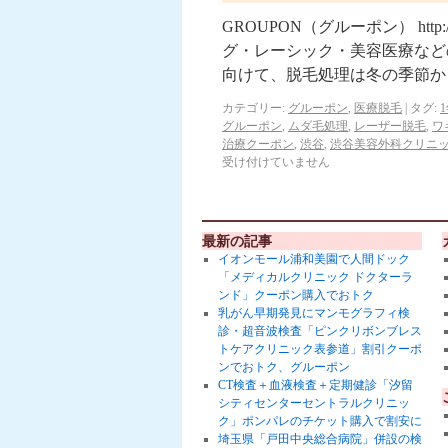
GROUPON（グルーポン） http:
グ・レーシック・美容医療など
向けて、脱毛処理は冬の季節か
カテゴリー:
グルーポン
,
医療脱毛
|
タグ:
グルーポン
,
ムダ毛処理
,
レーザー脱毛
,
ワ
治療クーポン
,
渋谷
,
渋谷美容外科クリニ
受け付けていません
最新の記事
イオンモール浦和美園で人間ドック
「メディカルクリニック ドクターラ
ンド」クーポン購入でおトク
乳がん早期発見にマンモグラフィ検
診・超音波検査「ピンクリボンブレス
トケアクリニック表参道」割引クーポ
ンでおトク、グルーポン
CT検査＋血液検査＋定期健診「汐留
シティセンターセントラルクリニッ
ク」ポンパレのチケット購入で割安に
埼玉県「戸田中央総合病院」併設の検