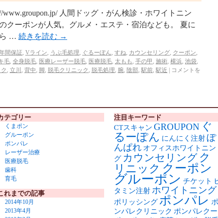
//www.groupon.jp/ 人間ドッグ・がん検診・ホワイトニン
のクーポンが人気。グルメ・エステ・宿泊なども。 夏に
ら …
続きを読む
→
1年間保証
,
Vライン
,
うぶ毛処理
,
ぐるーぽん
,
すね
,
カウンセリング
,
クーポン
,
キ毛
,
全身脱毛
,
医療レーザー脱毛
,
医療脱毛
,
太もも
,
手の甲
,
施術
,
横浜
,
池袋
,
ック
,
立川
,
背中
,
脚
,
脱毛クリニック
,
脱毛処理
,
腕
,
陰部
,
駅前
,
駅近
|
コメントを
カテゴリー
注目キーワード
ぐ
GROUPON
くまポン
CTスキャン
るーぽん
グルーポン
ぽ
にんにく注射
ポンパレ
んぱれ
オフィスホワイトニン
レーザー治療
ク
カウンセリング
グ
医療脱毛
クーポン
リニック
歯科
グルーポン
育毛
チケット
ホワイトニング
タミン注射
これまでの記事
ポンパレ
ポリッシング
2014年10月
ンパレクリニック
ポンパレクー
2013年4月