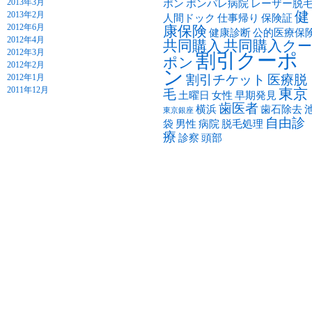
2013年3月
ポン
ポンパレ病院
レーザー脱
健
2013年2月
人間ドック
仕事帰り
保険証
2012年6月
康保険
健康診断
公的医療保
2012年4月
共同購入
共同購入クー
2012年3月
割引クーポ
ポン
2012年2月
ン
2012年1月
割引チケット
医療脱
2011年12月
東京
毛
土曜日
女性
早期発見
歯医者
横浜
歯石除去
東京銀座
自由診
袋
男性
病院
脱毛処理
療
診察
頭部