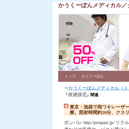
かうくーぽんメディカル／
トップ
かうくーぽん
⇒
かうくーぽんメディカル（ト
医療脱毛
「
」関連
東京・池袋で両ワキレーザ
療。照射時間約10分、クス
ポンパレ http://ponpar