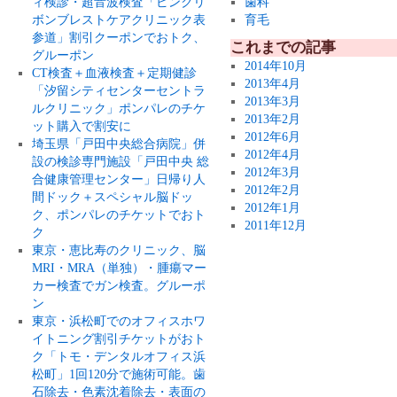
ィ検診・超音波検査「ピンクリ
歯科
ボンブレストケアクリニック表
育毛
参道」割引クーポンでおトク、
これまでの記事
グルーポン
2014年10月
CT検査＋血液検査＋定期健診
2013年4月
「汐留シティセンターセントラ
2013年3月
ルクリニック」ポンパレのチケ
2013年2月
ット購入で割安に
2012年6月
埼玉県「戸田中央総合病院」併
2012年4月
設の検診専門施設「戸田中央 総
2012年3月
合健康管理センター」日帰り人
2012年2月
間ドック＋スペシャル脳ドッ
2012年1月
ク、ポンパレのチケットでおト
2011年12月
ク
東京・恵比寿のクリニック、脳
MRI・MRA（単独）・腫瘍マー
カー検査でガン検査。グルーポ
ン
東京・浜松町でのオフィスホワ
イトニング割引チケットがおト
ク「トモ・デンタルオフィス浜
松町」1回120分で施術可能。歯
石除去・色素沈着除去・表面の