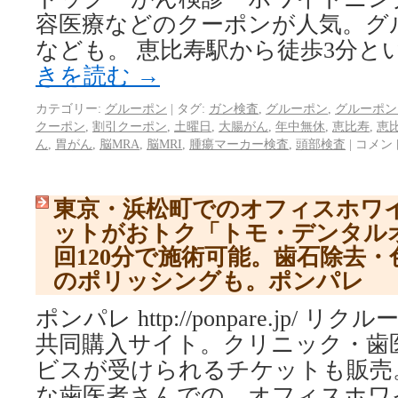
容医療などのクーポンが人気。グ
なども。 恵比寿駅から徒歩3分と
きを読む
→
カテゴリー:
グルーポン
|
タグ:
ガン検査
,
グルーポン
,
グルーポン
クーポン
,
割引クーポン
,
土曜日
,
大腸がん
,
年中無休
,
恵比寿
,
恵
ん
,
胃がん
,
脳MRA
,
脳MRI
,
腫瘍マーカー検査
,
頭部検査
|
コメン
東京・浜松町でのオフィスホワ
ットがおトク「トモ・デンタル
回120分で施術可能。歯石除去
のポリッシングも。ポンパレ
ポンパレ http://ponpare.jp/
共同購入サイト。クリニック・歯
ビスが受けられるチケットも販売
な歯医者さんでの、オフィスホワ