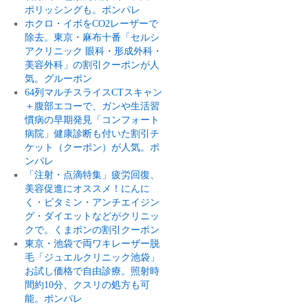
ポリッシングも。ポンパレ
ホクロ・イボをCO2レーザーで
除去。東京・麻布十番「セルシ
アクリニック 眼科・形成外科・
美容外科」の割引クーポンが人
気。グルーポン
64列マルチスライスCTスキャン
＋腹部エコーで、ガンや生活習
慣病の早期発見「コンフォート
病院」健康診断も付いた割引チ
ケット（クーポン）が人気。ポ
ンパレ
「注射・点滴特集」疲労回復、
美容促進にオススメ！にんに
く・ビタミン・アンチエイジン
グ・ダイエットなどがクリニッ
クで。くまポンの割引クーポン
東京・池袋で両ワキレーザー脱
毛「ジュエルクリニック池袋」
お試し価格で自由診療。照射時
間約10分、クスリの処方も可
能。ポンパレ