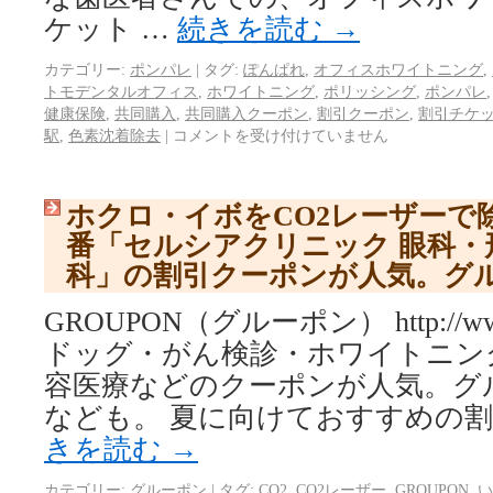
ケット …
続きを読む
→
カテゴリー:
ポンパレ
|
タグ:
ぽんぱれ
,
オフィスホワイトニング
,
トモデンタルオフィス
,
ホワイトニング
,
ポリッシング
,
ポンパレ
健康保険
,
共同購入
,
共同購入クーポン
,
割引クーポン
,
割引チケ
駅
,
色素沈着除去
|
コメントを受け付けていません
ホクロ・イボをCO2レーザーで
番「セルシアクリニック 眼科・
科」の割引クーポンが人気。グ
GROUPON（グルーポン） http://www.
ドッグ・がん検診・ホワイトニン
容医療などのクーポンが人気。グ
なども。 夏に向けておすすめの割
きを読む
→
カテゴリー:
グルーポン
|
タグ:
CO2
,
CO2レーザー
,
GROUPON
,
い