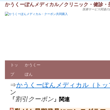
かうくーぽんメディカル／クリニック・健診・
医療サービス関連の
トッ
かうくー
プ
ぽん
⇒
かうくーぽんメディカル（トッ
ン
割引クーポン
「
」関連