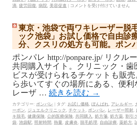
滴
,
疲労回復
,
病院
,
美容促進
|
コメントを受け付けていません
東京・池袋で両ワキレーザー脱
ック池袋」お試し価格で自由診療
分、クスリの処方も可能。ポン
ポンパレ http://ponpare.jp/
共同購入サイト。クリニック・歯
ビスが受けられるチケットも販売
ら歩いてすぐの場所にある、便利
レーザ …
続きを読む
→
カテゴリー:
ポンパレ
|
タグ:
お試し価格
,
ぽんぱれ
,
アレルギー
,
ーポン
,
ジュエルクリニック
,
チケット
,
ポンパレ
,
レーザー照射
,
キ脱毛
,
健康保険
,
公的医療保険
,
共同購入
,
処方箋
,
処方薬
,
割引
袋
,
池袋駅
,
照射時間
,
熱量
,
皮膚炎
,
脱毛処理
,
自由診療
,
薬処方
,