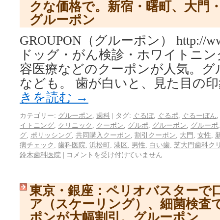
クな価格で。新宿・曙町、大門・
グルーポン
GROUPON（グルーポン） http://www.
ドッグ・がん検診・ホワイトニン
容医療などのクーポンが人気。グ
なども。 歯が白いと、見た目の印
きを読む
→
カテゴリー:
グルーポン
,
歯科
|
タグ:
ぐるぽ
,
ぐるポ
,
ぐるーぼん
イトニング
,
クリニック
,
クーポン
,
グルポ
,
グルーボン
,
グルーポ
グ
,
ポリッシング
,
共同購入クーポン
,
割引クーポン
,
大門
,
女性
,
病チェック
,
歯科医院
,
浜松町
,
港区
,
男性
,
白い歯
,
芝大門歯科ク
鈴木歯科医院
|
コメントを受け付けていません
東京・銀座：ペリオバスターで
ア（スケーリング）、細菌検査
ポンが大幅割引。グルーポン