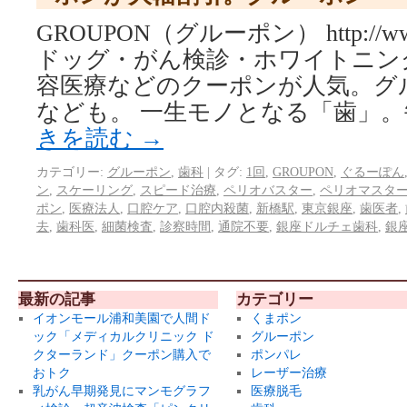
GROUPON（グルーポン） http://www.
ドッグ・がん検診・ホワイトニン
容医療などのクーポンが人気。グ
なども。 一生モノとなる「歯」。
きを読む
→
カテゴリー:
グルーポン
,
歯科
|
タグ:
1回
,
GROUPON
,
ぐるーぽん
ン
,
スケーリング
,
スピード治療
,
ペリオバスター
,
ペリオマスタ
ポン
,
医療法人
,
口腔ケア
,
口腔内殺菌
,
新橋駅
,
東京銀座
,
歯医者
,
去
,
歯科医
,
細菌検査
,
診察時間
,
通院不要
,
銀座ドルチェ歯科
,
銀
最新の記事
カテゴリー
イオンモール浦和美園で人間ド
くまポン
ック「メディカルクリニック ド
グルーポン
クターランド」クーポン購入で
ポンパレ
おトク
レーザー治療
乳がん早期発見にマンモグラフ
医療脱毛