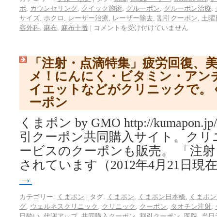
ボ
,
カウンセリング
,
クイック施術
,
グルーポン
,
グルーポン治療
,
サイズ
,
ホクロ
,
レーザー治療
,
レーザー除去
,
割引クーポン
,
土曜
容外科
,
麻布
,
麻布十番
|
コメントを受け付けていません
「注射・点滴特集」疲労回復、
メ！にんにく・ビタミン・アン
イエットなどがクリニックで。
ーポン
くまポン by GMO http://kumapo
引クーポン共同購入サイト。クリ
ービスのクーポンも販売。 「注
されています（2012年4月21日現
→
カテゴリー:
くまポン
|
タグ:
くまポン
,
くまポン日本橋
,
くまポン
グ
,
ウェルネスクリニック
,
クリニック
,
クーポン
,
タオチン注射
,
日酔い
,
代謝アップ
,
共同購入クーポン
,
割引クーポン
,
医院
,
当日