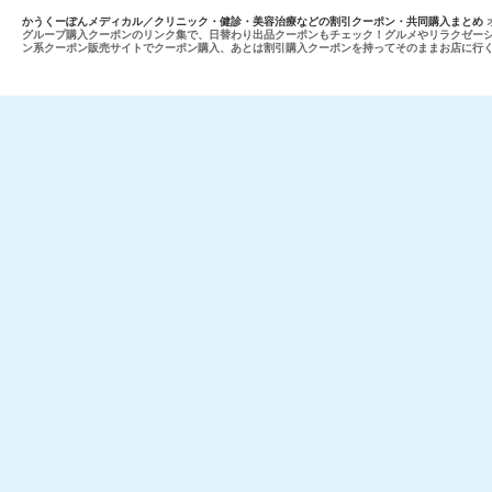
かうくーぽんメディカル／クリニック・健診・美容治療などの割引クーポン・共同購入まとめ
グループ購入クーポンのリンク集で、日替わり出品クーポンもチェック！グルメやリラクゼー
ン系クーポン販売サイトでクーポン購入、あとは割引購入クーポンを持ってそのままお店に行