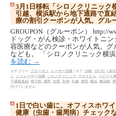
3月1日移転「シロノクリニック
引越、横浜駅から地下通路で直
療の割引クーポンが人気。グル
GROUPON（グルーポン） http://www.
ドッグ・がん検診・ホワイトニン
容医療などのクーポンが人気。グ
なども。 「シロノクリニック横浜」
を読む
→
カテゴリー:
グルーポン
,
レーザー治療
|
タグ:
10枚
,
3月1日
,
GRO
ミ
,
シミレーザー治療
,
シロノクリニック
,
スカイビル
,
リピート
下通路直結
,
地下鉄
,
場所
,
女医
,
女神
,
引越
,
来院
,
横浜
,
横浜駅
,
男
付けていません
1日で白い歯に。オフィスホワ
健康（虫歯・歯周病）チェック