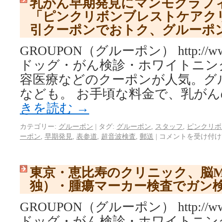
乳がん早期発見にマンモグラフ
「ピンクリボンブレストケアク
引クーポンでおトク、グルーポ
GROUPON（グルーポン） http://www.
ドッグ・がん検診・ホワイトニン
容医療などのクーポンが人気。グ
なども。 お手頃な料金で、乳がん
きを読む
→
カテゴリー:
グルーポン
|
タグ:
グルーポン
,
スタッフ
,
ピンクリボ
ーポン
,
早期発見
,
表参道
,
超音波検査
,
郵送
|
コメントを受け付け
東京・恵比寿のクリニック、脳M
独）・腫瘍マーカー検査でガン
GROUPON（グルーポン） http://www.
ドッグ・がん検診・ホワイトニン