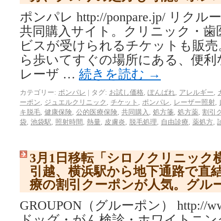
ポンパレ http://ponpare.jp/
共同購入サイト。クリニック・歯
ビスが受けられるチケットも販売
ら歩いてすぐの場所にある、便利
レーザ …
続きを読む
→
カテゴリー:
ポンパレ
|
タグ:
お試し価格
,
ぽんぱれ
,
アレルギー
,
ーポン
,
ジュエルクリニック
,
チケット
,
ポンパレ
,
レーザー照射
,
キ脱毛
,
健康保険
,
公的医療保険
,
共同購入
,
処方箋
,
処方薬
,
割引
袋
,
池袋駅
,
照射時間
,
熱量
,
皮膚炎
,
脱毛処理
,
自由診療
,
薬処方
,
3月1日移転「シロノクリニック
引越、横浜駅から地下通路で直
療の割引クーポンが人気。グル
GROUPON（グルーポン） http://www.
ドッグ・がん検診・ホワイトニン