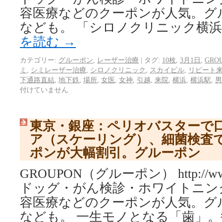
容医療などのクーポンが人気。グ
なども。 「シロノクリニック横浜」
を読む
→
カテゴリー:
グルーポン
,
レーザー治療
|
タグ:
10枚
,
3月1日
,
GRO
ミ
,
シミレーザー治療
,
シロノクリニック
,
スカイビル
,
リピート
下通路直結
,
地下鉄
,
場所
,
女医
,
女神
,
引越
,
来院
,
横浜
,
横浜駅
,
男
付けていません
東京・銀座：ペリオバスターで
ア（スケーリング）、細菌検査
ポンが大幅割引。グルーポン
GROUPON（グルーポン） http://www.
ドッグ・がん検診・ホワイトニン
容医療などのクーポンが人気。グ
なども。 一生モノとなる「歯」。