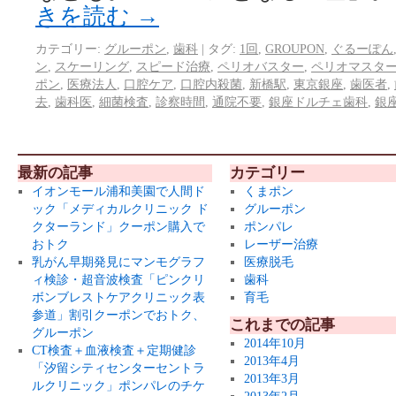
きを読む
→
カテゴリー:
グルーポン
,
歯科
|
タグ:
1回
,
GROUPON
,
ぐるーぽん
ン
,
スケーリング
,
スピード治療
,
ペリオバスター
,
ペリオマスタ
ポン
,
医療法人
,
口腔ケア
,
口腔内殺菌
,
新橋駅
,
東京銀座
,
歯医者
,
去
,
歯科医
,
細菌検査
,
診察時間
,
通院不要
,
銀座ドルチェ歯科
,
銀
最新の記事
カテゴリー
イオンモール浦和美園で人間ド
くまポン
ック「メディカルクリニック ド
グルーポン
クターランド」クーポン購入で
ポンパレ
おトク
レーザー治療
乳がん早期発見にマンモグラフ
医療脱毛
ィ検診・超音波検査「ピンクリ
歯科
ボンブレストケアクリニック表
育毛
参道」割引クーポンでおトク、
これまでの記事
グルーポン
2014年10月
CT検査＋血液検査＋定期健診
2013年4月
「汐留シティセンターセントラ
2013年3月
ルクリニック」ポンパレのチケ