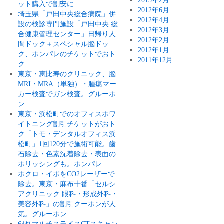
2013年2月
ット購入で割安に
2012年6月
埼玉県「戸田中央総合病院」併
2012年4月
設の検診専門施設「戸田中央 総
2012年3月
合健康管理センター」日帰り人
2012年2月
間ドック＋スペシャル脳ドッ
2012年1月
ク、ポンパレのチケットでおト
2011年12月
ク
東京・恵比寿のクリニック、脳
MRI・MRA（単独）・腫瘍マー
カー検査でガン検査。グルーポ
ン
東京・浜松町でのオフィスホワ
イトニング割引チケットがおト
ク「トモ・デンタルオフィス浜
松町」1回120分で施術可能。歯
石除去・色素沈着除去・表面の
ポリッシングも。ポンパレ
ホクロ・イボをCO2レーザーで
除去。東京・麻布十番「セルシ
アクリニック 眼科・形成外科・
美容外科」の割引クーポンが人
気。グルーポン