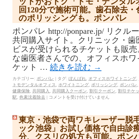
ットがおトク「トモ・デンタル
回120分で施術可能。歯石除去
のポリッシングも。ポンパレ
ポンパレ http://ponpare.jp/
共同購入サイト。クリニック・歯
ビスが受けられるチケットも販売
な歯医者さんでの、オフィスホワ
ケット …
続きを読む
→
カテゴリー:
ポンパレ
|
タグ:
ぽんぱれ
,
オフィスホワイトニング
,
トモデンタルオフィス
,
ホワイトニング
,
ポリッシング
,
ポンパレ
健康保険
,
共同購入
,
共同購入クーポン
,
割引クーポン
,
割引チケ
駅
,
色素沈着除去
|
コメントを受け付けていません
東京・池袋で両ワキレーザー脱
ック池袋」お試し価格で自由診療
分、クスリの処方も可能。ポン