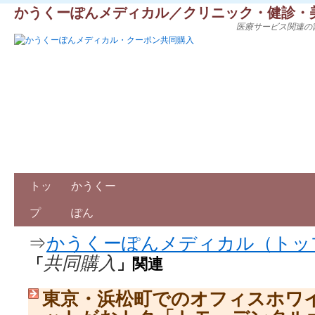
かうくーぽんメディカル／クリニック・健診・
医療サービス関連の
トッ
かうくー
プ
ぽん
⇒
かうくーぽんメディカル（トッ
共同購入
「
」関連
東京・浜松町でのオフィスホワ