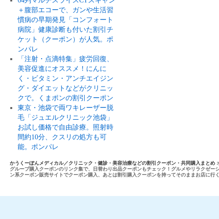
64列マルチスライスCTスキャン
＋腹部エコーで、ガンや生活習
慣病の早期発見「コンフォート
病院」健康診断も付いた割引チ
ケット（クーポン）が人気。ポ
ンパレ
「注射・点滴特集」疲労回復、
美容促進にオススメ！にんに
く・ビタミン・アンチエイジン
グ・ダイエットなどがクリニッ
クで。くまポンの割引クーポン
東京・池袋で両ワキレーザー脱
毛「ジュエルクリニック池袋」
お試し価格で自由診療。照射時
間約10分、クスリの処方も可
能。ポンパレ
かうくーぽんメディカル／クリニック・健診・美容治療などの割引クーポン・共同購入まとめ
グループ購入クーポンのリンク集で、日替わり出品クーポンもチェック！グルメやリラクゼー
ン系クーポン販売サイトでクーポン購入、あとは割引購入クーポンを持ってそのままお店に行