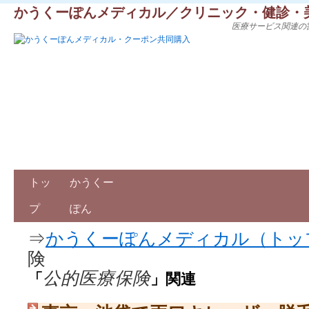
かうくーぽんメディカル／クリニック・健診・
医療サービス関連の
トッ
かうくー
プ
ぽん
⇒
かうくーぽんメディカル（トッ
険
公的医療保険
「
」関連