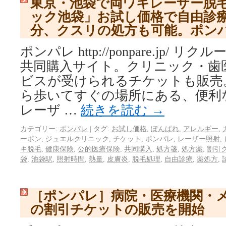
東京・池袋で両ワキレーザー脱
ック池袋」お試し価格で自由診療
分、クスリの処方も可能。ポン
ポンパレ http://ponpare.jp/
共同購入サイト。クリニック・歯
ビスが受けられるチケットも販売
ら歩いてすぐの場所にある、便利
レーザ …
続きを読む
→
カテゴリー:
ポンパレ
|
タグ:
お試し価格
,
ぽんぱれ
,
アレルギー
,
ーポン
,
ジュエルクリニック
,
チケット
,
ポンパレ
,
レーザー照射
,
キ脱毛
,
健康保険
,
公的医療保険
,
共同購入
,
処方箋
,
処方薬
,
割引
袋
,
池袋駅
,
照射時間
,
熱量
,
皮膚炎
,
脱毛処理
,
自由診療
,
薬処方
,
［ポンパレ］病院・医療機関・
の割引チケットの販売を開始