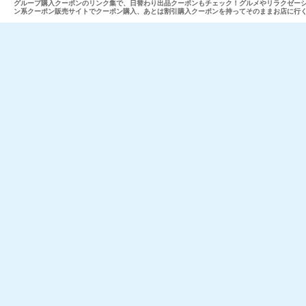
グループ購入クーポンのリンク集で、日替わり出品クーポンもチェック！グルメやリラクゼー
ン系クーポン販売サイトでクーポン購入、あとは割引購入クーポンを持ってそのままお店に行