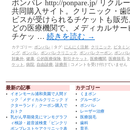
ポンパレ http://ponpare.jp/
共同購入サイト。クリニック・歯
ビスが受けられるチケットも販売
どの医療機関で、メディカルサー
チケッ …
続きを読む
→
カテゴリー:
ポンパレ
|
タグ:
にんにく注射
,
クリニック
,
ビタミン
ング
,
ポンパレ
,
ポンパレクリニック
,
ポンパレクーポン
,
ポンパ
対象外
,
健康
,
公的医療保険
,
割引チケット
,
医療機関
,
医療脱毛
,
ケット
,
病院
,
自由診療
,
診療所
|
コメントを受け付けていません
最新の記事
カテゴリー
イオンモール浦和美園で人間ド
くまポン
ック「メディカルクリニック ド
グルーポン
クターランド」クーポン購入で
ポンパレ
おトク
レーザー治療
乳がん早期発見にマンモグラフ
医療脱毛
ィ検診・超音波検査「ピンクリ
歯科
ボンブレストケアクリニック表
育毛