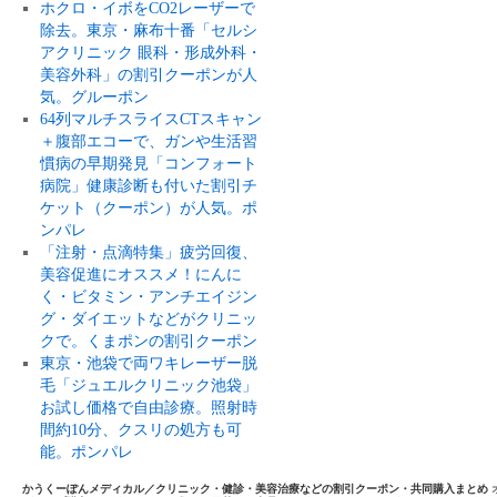
ホクロ・イボをCO2レーザーで
除去。東京・麻布十番「セルシ
アクリニック 眼科・形成外科・
美容外科」の割引クーポンが人
気。グルーポン
64列マルチスライスCTスキャン
＋腹部エコーで、ガンや生活習
慣病の早期発見「コンフォート
病院」健康診断も付いた割引チ
ケット（クーポン）が人気。ポ
ンパレ
「注射・点滴特集」疲労回復、
美容促進にオススメ！にんに
く・ビタミン・アンチエイジン
グ・ダイエットなどがクリニッ
クで。くまポンの割引クーポン
東京・池袋で両ワキレーザー脱
毛「ジュエルクリニック池袋」
お試し価格で自由診療。照射時
間約10分、クスリの処方も可
能。ポンパレ
かうくーぽんメディカル／クリニック・健診・美容治療などの割引クーポン・共同購入まとめ