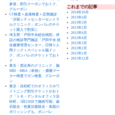
参道」割引クーポンでおトク、
これまでの記事
グルーポン
2014年10月
CT検査＋血液検査＋定期健診
2013年4月
「汐留シティセンターセントラ
2013年3月
ルクリニック」ポンパレのチケ
2013年2月
ット購入で割安に
2012年6月
埼玉県「戸田中央総合病院」併
2012年4月
設の検診専門施設「戸田中央 総
2012年3月
合健康管理センター」日帰り人
2012年2月
間ドック＋スペシャル脳ドッ
2012年1月
ク、ポンパレのチケットでおト
2011年12月
ク
東京・恵比寿のクリニック、脳
MRI・MRA（単独）・腫瘍マー
カー検査でガン検査。グルーポ
ン
東京・浜松町でのオフィスホワ
イトニング割引チケットがおト
ク「トモ・デンタルオフィス浜
松町」1回120分で施術可能。歯
石除去・色素沈着除去・表面の
ポリッシングも。ポンパレ