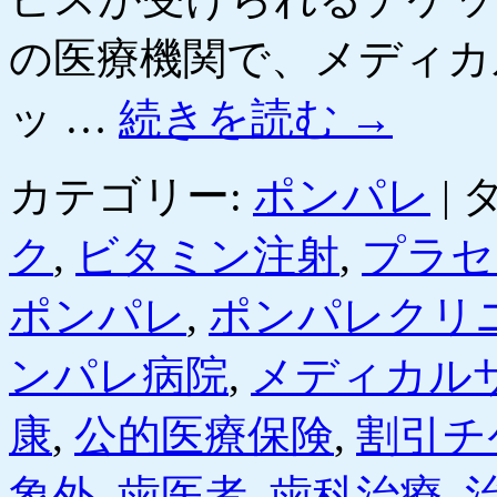
の医療機関で、メディカ
ッ …
続きを読む
→
カテゴリー:
ポンパレ
|
タ
ク
,
ビタミン注射
,
プラセ
ポンパレ
,
ポンパレクリ
ンパレ病院
,
メディカル
康
,
公的医療保険
,
割引チ
象外
,
歯医者
,
歯科治療
,