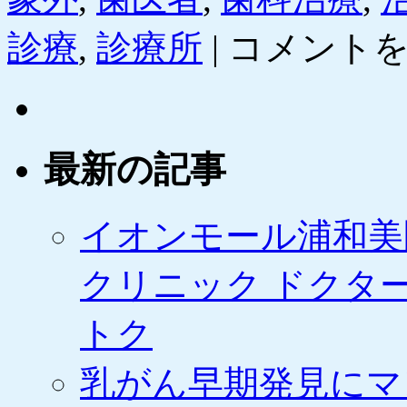
［ポ
診療
,
診療所
|
コメント
ン
パ
レ］
病
院・
医
最新の記事
療
機
関・
メ
イオンモール浦和美
デ
ィ
クリニック ドクタ
カ
ル
サ
トク
ー
ビ
乳がん早期発見にマ
ス
の