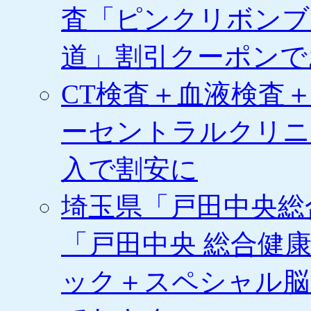
割
査「ピンクリボンブ
引
チ
道」割引クーポンで
ケ
ッ
ト
CT検査＋血液検査
の
販
売
ーセントラルクリニ
を
開
入で割安に
始
は
埼玉県「戸田中央総
「戸田中央 総合健
ック＋スペシャル脳