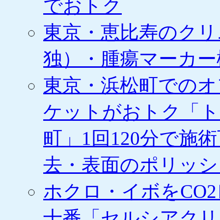
でおトク
東京・恵比寿のクリ
独）・腫瘍マーカー
東京・浜松町でのオ
ケットがおトク「ト
町」1回120分で施
去・表面のポリッシ
ホクロ・イボをCO
十番「セルシアクリ