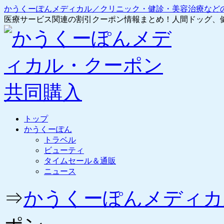
かうくーぽんメディカル／クリニック・健診・美容治療など
医療サービス関連の割引クーポン情報まとめ！人間ドッグ、
コ
トップ
ン
かうくーぽん
テ
トラベル
ン
ビューティ
ツ
タイムセール＆通販
へ
ニュース
ス
キ
⇒
かうくーぽんメディカ
ッ
プ