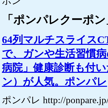
ポン
「
ポンパレクーポン
64列マルチスライス
で、ガンや生活習慣病
病院」健康診断も付い
ン）が人気。ポンパレ
ポンパレ http://ponpa