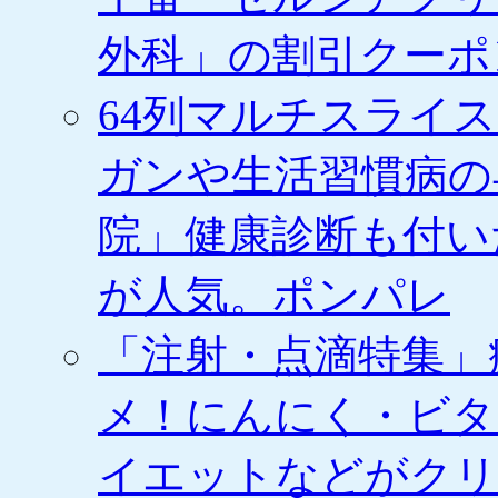
外科」の割引クーポ
64列マルチスライ
ガンや生活習慣病の
院」健康診断も付い
が人気。ポンパレ
「注射・点滴特集」
メ！にんにく・ビタ
イエットなどがクリ