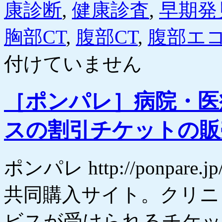
康診断
,
健康診査
,
早期発
胸部CT
,
腹部CT
,
腹部エ
付けていません
［ポンパレ］病院・医
スの割引チケットの販
ポンパレ http://ponpa
共同購入サイト。クリニ
ビスが受けられるチケッ