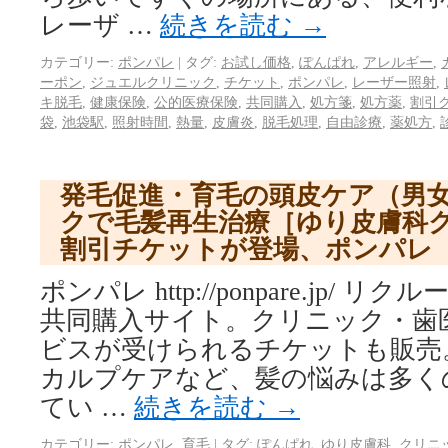
レーザ …
続きを読む
→
カテゴリー:
ポンパレ
|
タグ:
お試し価格
,
ぽんぱれ
,
アレルギー
,
ーポン
,
ジュエルクリニック
,
チケット
,
ポンパレ
,
レーザー照射
,
キ脱毛
,
健康保険
,
公的医療保険
,
共同購入
,
処方箋
,
処方薬
,
割引
袋
,
池袋駅
,
照射時間
,
熱量
,
皮膚炎
,
脱毛処理
,
自由診療
,
薬処方
,
発毛促進・育毛の頭皮ケア（男
クで毛髪再生治療［ゆり皮膚科ク
割引チケットが登場、ポンパレ
ポンパレ http://ponpare.jp/
共同購入サイト。クリニック・歯
ビスが受けられるチケットも販売
カルプケアなど、髪の悩みは多く
てい …
続きを読む
→
カテゴリー:
ポンパレ
,
育毛
|
タグ:
ぽんぱれ
,
ゆり皮膚科
,
クリニ