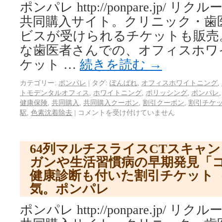
ポンパレ http://ponpare.jp/
共同購入サイト。クリニック・歯
ビスが受けられるチケットも販売
な歯医者さんでの、オフィスホワ
ケット …
続きを読む
→
カテゴリー:
ポンパレ
|
タグ:
ぽんぱれ
,
オフィスホワイトニング
,
トモデンタルオフィス
,
ホワイトニング
,
ポリッシング
,
ポンパレ
健康保険
,
共同購入
,
共同購入クーポン
,
割引クーポン
,
割引チケ
駅
,
色素沈着除去
|
コメントを受け付けていません
64列マルチスライスCTスキャ
ガンや生活習慣病の早期発見「
健康診断も付いた割引チケット
気。ポンパレ
ポンパレ http://ponpare.jp/