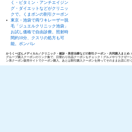
く・ビタミン・アンチエイジン
グ・ダイエットなどがクリニッ
クで。くまポンの割引クーポン
東京・池袋で両ワキレーザー脱
毛「ジュエルクリニック池袋」
お試し価格で自由診療。照射時
間約10分、クスリの処方も可
能。ポンパレ
かうくーぽんメディカル／クリニック・健診・美容治療などの割引クーポン・共同購入まとめ
グループ購入クーポンのリンク集で、日替わり出品クーポンもチェック！グルメやリラクゼー
ン系クーポン販売サイトでクーポン購入、あとは割引購入クーポンを持ってそのままお店に行