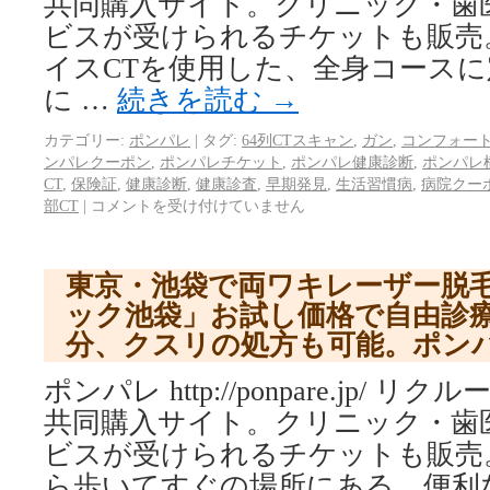
共同購入サイト。クリニック・歯
ビスが受けられるチケットも販売。
イスCTを使用した、全身コース
に …
続きを読む
→
カテゴリー:
ポンパレ
|
タグ:
64列CTスキャン
,
ガン
,
コンフォー
ンパレクーポン
,
ポンパレチケット
,
ポンパレ健康診断
,
ポンパレ
CT
,
保険証
,
健康診断
,
健康診査
,
早期発見
,
生活習慣病
,
病院クー
部CT
|
コメントを受け付けていません
東京・池袋で両ワキレーザー脱
ック池袋」お試し価格で自由診療
分、クスリの処方も可能。ポン
ポンパレ http://ponpare.jp/
共同購入サイト。クリニック・歯
ビスが受けられるチケットも販売
ら歩いてすぐの場所にある、便利