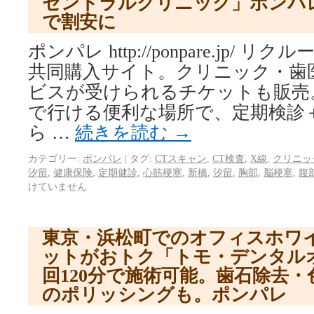
セントラルクリニック」ポンパ
で割安に
ポンパレ http://ponpare.jp/
共同購入サイト。クリニック・歯
ビスが受けられるチケットも販売
で行ける便利な場所で、定期検診
ら …
続きを読む
→
カテゴリー:
ポンパレ
|
タグ:
CTスキャン
,
CT検査
,
X線
,
クリニッ
汐留
,
健康保険
,
定期健診
,
心筋梗塞
,
新橋
,
汐留
,
胸部
,
脳梗塞
,
腹
けていません
東京・浜松町でのオフィスホワ
ットがおトク「トモ・デンタル
回120分で施術可能。歯石除去
のポリッシングも。ポンパレ