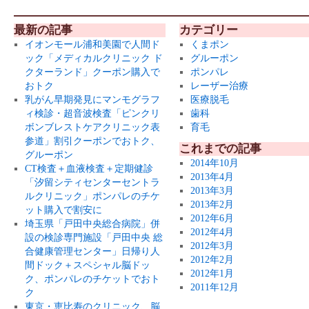
最新の記事
カテゴリー
イオンモール浦和美園で人間ド
くまポン
ック「メディカルクリニック ド
グルーポン
クターランド」クーポン購入で
ポンパレ
おトク
レーザー治療
乳がん早期発見にマンモグラフ
医療脱毛
ィ検診・超音波検査「ピンクリ
歯科
ボンブレストケアクリニック表
育毛
参道」割引クーポンでおトク、
これまでの記事
グルーポン
2014年10月
CT検査＋血液検査＋定期健診
2013年4月
「汐留シティセンターセントラ
2013年3月
ルクリニック」ポンパレのチケ
2013年2月
ット購入で割安に
2012年6月
埼玉県「戸田中央総合病院」併
2012年4月
設の検診専門施設「戸田中央 総
2012年3月
合健康管理センター」日帰り人
2012年2月
間ドック＋スペシャル脳ドッ
2012年1月
ク、ポンパレのチケットでおト
2011年12月
ク
東京・恵比寿のクリニック、脳