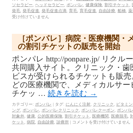
ソセラピー
,
ヘッドセラピー
,
ポンパレ
,
健康保険
,
割引チケット
,
発毛
,
発毛促進
,
発毛促進点滴
,
育毛
,
育毛促進
,
自由診療
,
船橋
,
薬
受け付けていません
［ポンパレ］病院・医療機関・
の割引チケットの販売を開始
ポンパレ http://ponpare.jp/
共同購入サイト。クリニック・歯
ビスが受けられるチケットも販売
どの医療機関で、メディカルサー
チケッ …
続きを読む
→
カテゴリー:
ポンパレ
|
タグ:
にんにく注射
,
クリニック
,
ビタミン
ング
,
ポンパレ
,
ポンパレクリニック
,
ポンパレクーポン
,
ポンパ
対象外
,
健康
,
公的医療保険
,
割引チケット
,
医療機関
,
医療脱毛
,
ケット
,
病院
,
自由診療
,
診療所
|
コメントを受け付けていません