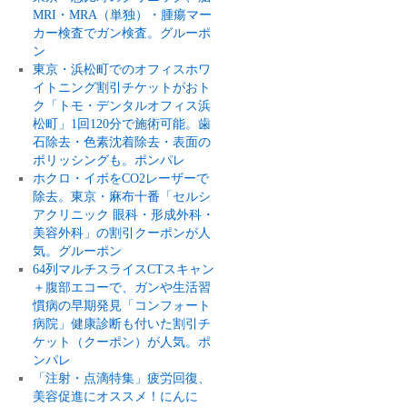
MRI・MRA（単独）・腫瘍マー
カー検査でガン検査。グルーポ
ン
東京・浜松町でのオフィスホワ
イトニング割引チケットがおト
ク「トモ・デンタルオフィス浜
松町」1回120分で施術可能。歯
石除去・色素沈着除去・表面の
ポリッシングも。ポンパレ
ホクロ・イボをCO2レーザーで
除去。東京・麻布十番「セルシ
アクリニック 眼科・形成外科・
美容外科」の割引クーポンが人
気。グルーポン
64列マルチスライスCTスキャン
＋腹部エコーで、ガンや生活習
慣病の早期発見「コンフォート
病院」健康診断も付いた割引チ
ケット（クーポン）が人気。ポ
ンパレ
「注射・点滴特集」疲労回復、
美容促進にオススメ！にんに