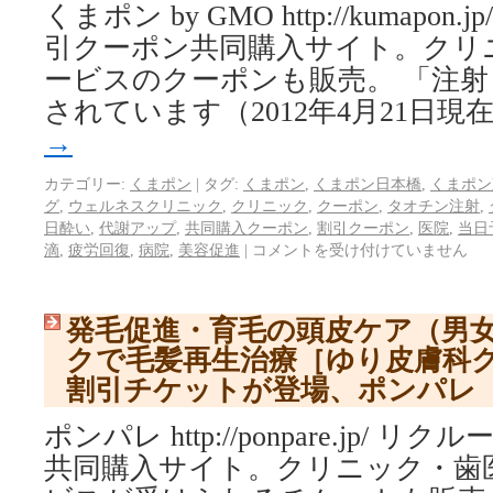
くまポン by GMO http://kumapo
引クーポン共同購入サイト。クリ
ービスのクーポンも販売。 「注
されています（2012年4月21日現
→
カテゴリー:
くまポン
|
タグ:
くまポン
,
くまポン日本橋
,
くまポン
グ
,
ウェルネスクリニック
,
クリニック
,
クーポン
,
タオチン注射
,
日酔い
,
代謝アップ
,
共同購入クーポン
,
割引クーポン
,
医院
,
当日
滴
,
疲労回復
,
病院
,
美容促進
|
コメントを受け付けていません
発毛促進・育毛の頭皮ケア（男
クで毛髪再生治療［ゆり皮膚科ク
割引チケットが登場、ポンパレ
ポンパレ http://ponpare.jp/
共同購入サイト。クリニック・歯