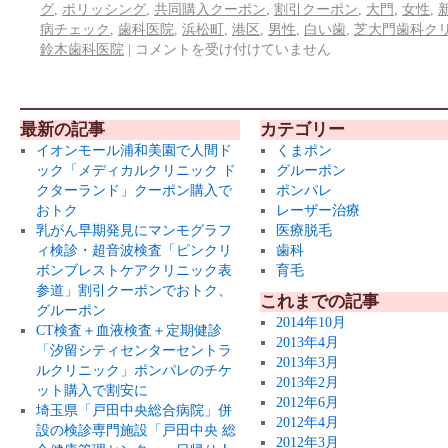
グ
,
ポリッシング
,
共同購入クーポン
,
割引クーポン
,
大門
,
女性
,
病チェック
,
歯科医院
,
浜松町
,
港区
,
男性
,
白い歯
,
芝大門歯科ク
鈴木歯科医院
|
コメントを受け付けていません
最新の記事
カテゴリー
イオンモール浦和美園で人間ド
くまポン
ック「メディカルクリニック ド
グルーポン
クターランド」クーポン購入で
ポンパレ
おトク
レーザー治療
乳がん早期発見にマンモグラフ
医療脱毛
ィ検診・超音波検査「ピンクリ
歯科
ボンブレストケアクリニック表
育毛
参道」割引クーポンでおトク、
これまでの記事
グルーポン
2014年10月
CT検査＋血液検査＋定期健診
2013年4月
「汐留シティセンターセントラ
2013年3月
ルクリニック」ポンパレのチケ
2013年2月
ット購入で割安に
2012年6月
埼玉県「戸田中央総合病院」併
2012年4月
設の検診専門施設「戸田中央 総
2012年3月