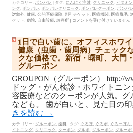
カテゴリー:
ポンパレ
|
タグ:
にんにく注射
,
クリニック
,
ビタミン
ング
,
ポンパレ
,
ポンパレクリニック
,
ポンパレクーポン
,
ポンパ
対象外
,
健康
,
公的医療保険
,
割引チケット
,
医療機関
,
医療脱毛
,
ケット
,
病院
,
自由診療
,
診療所
|
コメントを受け付けていません
1日で白い歯に。オフィスホワ
健康（虫歯・歯周病）チェック
クな価格で。新宿・曙町、大門・
グルーポン
GROUPON（グルーポン） http://www.
ドッグ・がん検診・ホワイトニン
容医療などのクーポンが人気。グ
なども。 歯が白いと、見た目の印
きを読む
→
カテゴリー:
グルーポン
,
歯科
|
タグ:
ぐるぽ
,
ぐるポ
,
ぐるーぼん
イトニング
,
クリニック
,
クーポン
,
グルポ
,
グルーボン
,
グルーポ