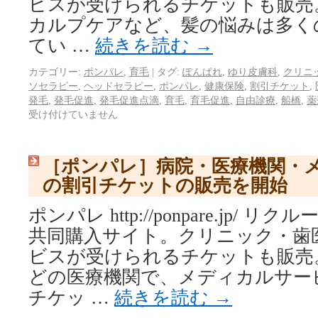
ビスが受けられるチケットも販売
カルプケアなど、髪の悩みは多く
てい …
続きを読む
→
カテゴリー:
ポンパレ
,
育毛
|
タグ:
ぽんぱれ
,
ゆり皮膚科
,
クリニ
ソセラピー
,
ヘッドセラピー
,
ポンパレ
,
健康保険
,
割引チケット
,
発毛
,
発毛促進
,
発毛促進点滴
,
育毛
,
育毛促進
,
自由診療
,
船橋
,
薬
受け付けていません
［ポンパレ］病院・医療機関・
の割引チケットの販売を開始
ポンパレ http://ponpare.jp/
共同購入サイト。クリニック・歯
ビスが受けられるチケットも販売
どの医療機関で、メディカルサー
チケッ …
続きを読む
→