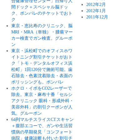
合健康管理センター」日帰り人
2012年2月
間ドック＋スペシャル脳ドッ
2012年1月
ク、ポンパレのチケットでおト
2011年12月
ク
東京・恵比寿のクリニック、脳
MRI・MRA（単独）・腫瘍マー
カー検査でガン検査。グルーポ
ン
東京・浜松町でのオフィスホワ
イトニング割引チケットがおト
ク「トモ・デンタルオフィス浜
松町」1回120分で施術可能。歯
石除去・色素沈着除去・表面の
ポリッシングも。ポンパレ
ホクロ・イボをCO2レーザーで
除去。東京・麻布十番「セルシ
アクリニック 眼科・形成外科・
美容外科」の割引クーポンが人
気。グルーポン
64列マルチスライスCTスキャン
＋腹部エコーで、ガンや生活習
慣病の早期発見「コンフォート
病院」健康診断も付いた割引チ