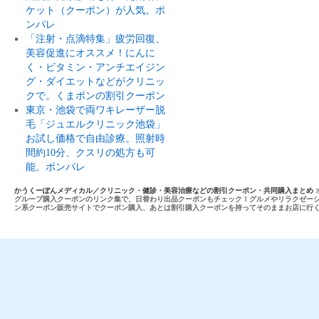
ケット（クーポン）が人気。ポ
ンパレ
「注射・点滴特集」疲労回復、
美容促進にオススメ！にんに
く・ビタミン・アンチエイジン
グ・ダイエットなどがクリニッ
クで。くまポンの割引クーポン
東京・池袋で両ワキレーザー脱
毛「ジュエルクリニック池袋」
お試し価格で自由診療。照射時
間約10分、クスリの処方も可
能。ポンパレ
かうくーぽんメディカル／クリニック・健診・美容治療などの割引クーポン・共同購入まとめ
グループ購入クーポンのリンク集で、日替わり出品クーポンもチェック！グルメやリラクゼー
ン系クーポン販売サイトでクーポン購入、あとは割引購入クーポンを持ってそのままお店に行