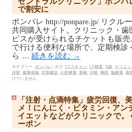
セントラルクリニック」ポンパ
で割安に
ポンパレ http://ponpare.jp/
共同購入サイト。クリニック・歯
ビスが受けられるチケットも販売
で行ける便利な場所で、定期検診
ら …
続きを読む
→
カテゴリー:
ポンパレ
|
タグ:
CTスキャン
,
CT検査
,
X線
,
クリニッ
汐留
,
健康保険
,
定期健診
,
心筋梗塞
,
新橋
,
汐留
,
胸部
,
脳梗塞
,
腹
けていません
「注射・点滴特集」疲労回復、
メ！にんにく・ビタミン・アン
イエットなどがクリニックで。
ーポン